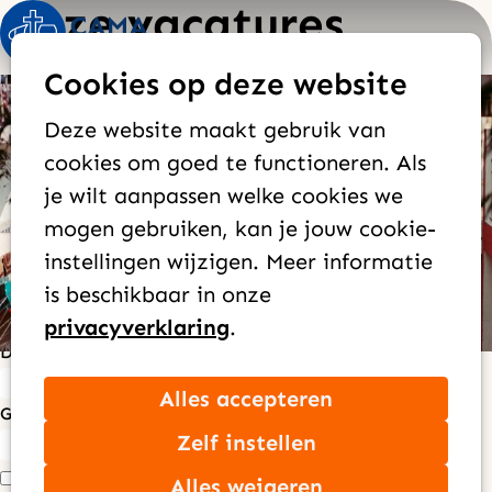
Onze vacatures
Op
Zoek
Cookies op deze website
me
Wat past bij jou?
Deze website maakt gebruik van
Samen maken we Jezus bekend onder de minst
cookies om goed te functioneren. Als
bereikte volken. Misschien ligt er ook voor jou
je wilt aanpassen welke cookies we
een plek in dit bijzondere werk. Ontdek onze
mogen gebruiken, kan je jouw cookie-
vacatures en sluit je aan! Zit er geen vacature
instellingen wijzigen. Meer informatie
tussen die bij jou past? Dan kijken we samen
is beschikbaar in onze
met jou naar andere mogelijkheden.
privacyverklaring
.
Duur:
Alles
Short-term
Long-term
Alles accepteren
Gebied:
Zelf instellen
Alles
Europa
Afrika
Azië
Midden-Oosten
Zuid-Amerika
Alles weigeren