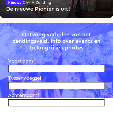
Nieuws
CAMA Zending
De nieuwe Pionier is uit!
Lees meer
Ontvang verhalen van het
zendingsveld, info over events en
belangrijke updates
Voornaam
*
Tussenvoegsel
Achternaam
*
E-mail
*