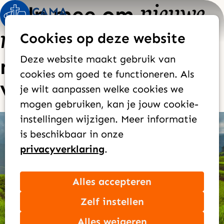
nieuwe
Help mee om
Op
Zoek
mensen
te bereiken
Cookies op deze website
me
goede nieuws
Deze website maakt gebruik van
met het
cookies om goed te functioneren. Als
van Jezus
je wilt aanpassen welke cookies we
mogen gebruiken, kan je jouw cookie-
Met elkaar maken we
instellingen wijzigen. Meer informatie
is beschikbaar in onze
zending mogelijk
privacyverklaring
.
Zendingswerkers zijn bereid om alles achter te
Alles accepteren
laten en te gaan - alleen, samen of met hun
gezin. Ze verlaten hun vertrouwde omgeving
Zelf instellen
om zich in te zetten in een ander land, vaak in
Alles weigeren