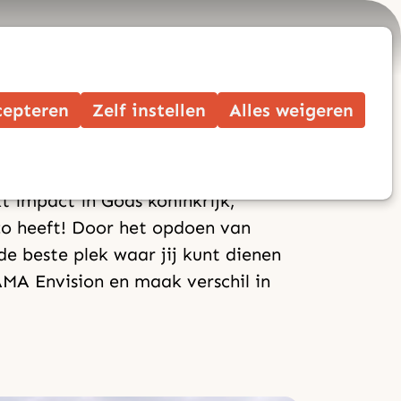
Op
Zoek
me
cepteren
Zelf instellen
Alles weigeren
t impact in Gods koninkrijk,
tto heeft! Door het opdoen van
e beste plek waar jij kunt dienen
AMA Envision en maak verschil in