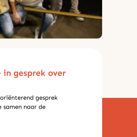
e in gesprek over
oriënterend gesprek
we samen naar de