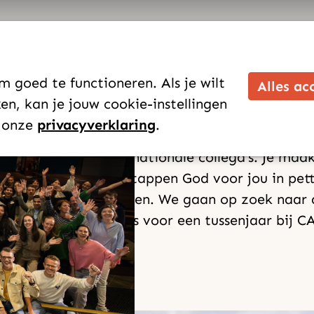
jaar doen? CAMA Envision heeft
 goed te functioneren. Als je wilt
en jouw rol in Gods missie kunt
Alles ac
n, kan je jouw cookie-instellingen
n onze
privacyverklaring
.
endelingen of internationale collega’s. Je maak
ontdekt welke vervolgstappen God voor jou in pe
jouw eigen geloofsleven. We gaan op zoek naar d
e uitdaging aan: kies voor een tussenjaar bij C