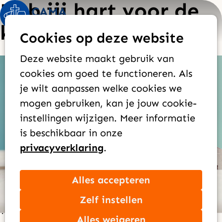
Heb jij hart voor de
Op
Zoek
kerk?
Cookies op deze website
me
Deze website maakt gebruik van
Bouw mee aan de kerk
cookies om goed te functioneren. Als
Overal ontstaan nieuwe
je wilt aanpassen welke cookies we
geloofsgemeenschappen, juist op plekken waar
mogen gebruiken, kan je jouw cookie-
het evangelie nog nauwelijks klinkt. Lokale
instellingen wijzigen. Meer informatie
gemeentestichters delen daar het goede
is beschikbaar in onze
nieuws, vaak met beperkte middelen en onder
privacyverklaring
.
moeilijke omstandigheden. Via Mission
Partners kun jij of je kerk naast hen staan en
Alles accepteren
meewerken aan Gods missie.
Zelf instellen
Wil jij of je kerk partner worden en zo
Alles weigeren