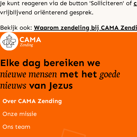
Je kunt reageren via de button 'Solliciteren' of
c
vrijblijvend oriënterend gesprek.
Bekijk ook:
Waarom zendeling bij CAMA Zend
Elke dag bereiken we
nieuwe mensen
goede
met het
nieuws
van Jezus
Over CAMA Zending
Onze missie
Ons team