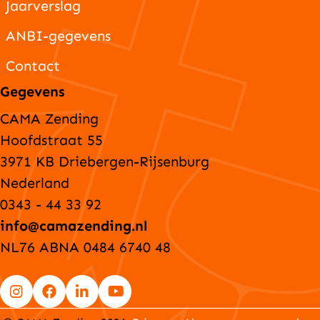
Jaarverslag
ANBI-gegevens
Contact
Gegevens
CAMA Zending
Hoofdstraat 55
3971 KB Driebergen-Rijsenburg
Nederland
0343 - 44 33 92
info@camazending.nl
NL76 ABNA 0484 6740 48
Go
Go
Go
Go