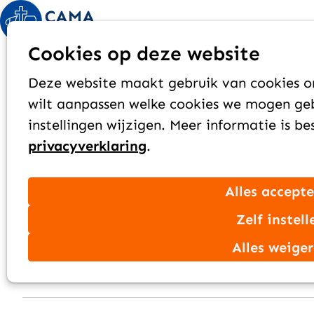
Kerkplanter West-Afrika
Cookies op deze website
West-Afrikaanse stad
Deze website maakt gebruik van cookies om
Long-term
wilt aanpassen welke cookies we mogen geb
instellingen wijzigen. Meer informatie is b
privacyverklaring
.
Alles accept
Zelf instell
Alles weige