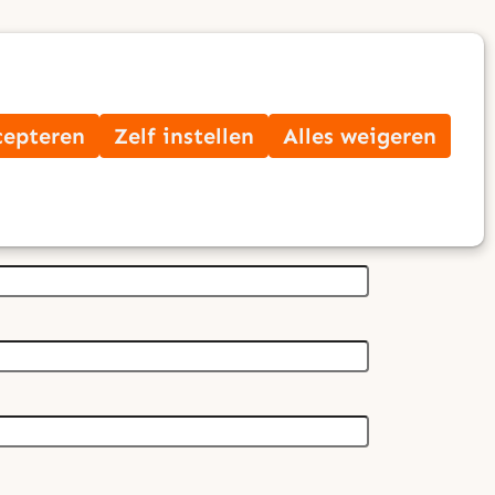
Op
Zoek
me
cepteren
Zelf instellen
Alles weigeren