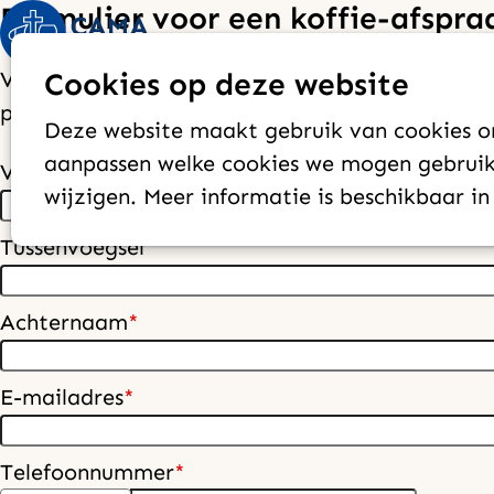
Formulier voor een koffie-afspra
Vul het formulier in en we nemen contact met
Cookies op deze website
plannen. We horen graag meer over jouw verla
Deze website maakt gebruik van cookies om
aanpassen welke cookies we mogen gebruike
Voornaam
*
wijzigen. Meer informatie is beschikbaar i
Tussenvoegsel
Achternaam
*
E-mailadres
*
Telefoonnummer
*