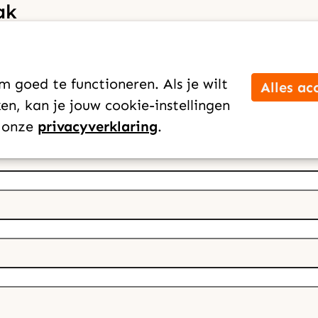
ak
 je op om samen een moment te
ngen voor zending.
 goed te functioneren. Als je wilt
Alles ac
n, kan je jouw cookie-instellingen
n onze
privacyverklaring
.