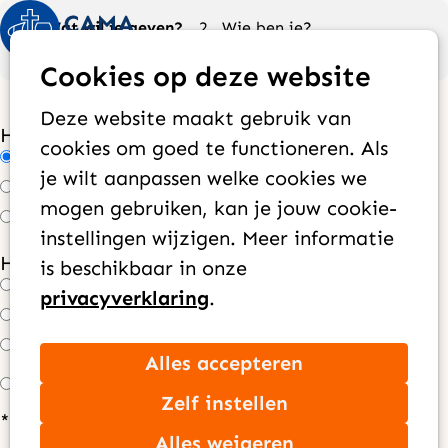
Huidig:
Wat wil je geven?
Wie ben je?
Op
Zoek
Contactgegevens
Hoe wil je geven?
Cookies op deze website
me
Deze website maakt gebruik van
Hoe vaak wil je geven?
*
cookies om goed te functioneren. Als
Maandelijks
je wilt aanpassen welke cookies we
Jaarlijks
mogen gebruiken, kan je jouw cookie-
Eenmalig
instellingen wijzigen. Meer informatie
Hoeveel wil je per maand doneren?
*
is beschikbaar in onze
€ 100,00
privacyverklaring
.
€ 50,00
€ 25,00
Anders, nl: €
Alles accepteren
Zelf instellen
* Alleen velden met een sterretje (*) zijn
Alles weigeren