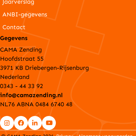
Jaarverslag
ANBI-gegevens
Contact
Gegevens
CAMA Zending
Hoofdstraat 55
3971 KB Driebergen-Rijsenburg
Nederland
0343 - 44 33 92
info@camazending.nl
NL76 ABNA 0484 6740 48
Go
Go
Go
Go