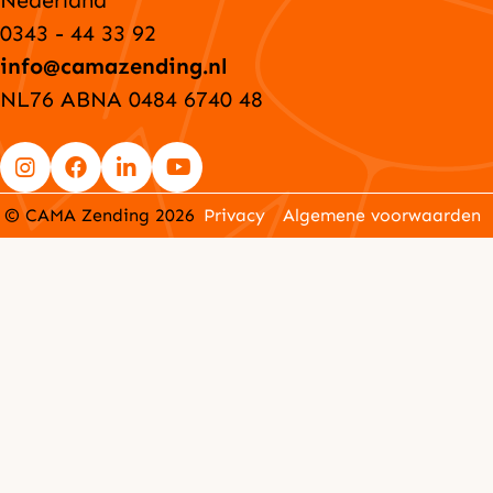
Nederland
0343 - 44 33 92
info@camazending.nl
NL76 ABNA 0484 6740 48
Go
Go
Go
Go
© CAMA Zending 2026
Privacy
Algemene voorwaarden
to
to
to
to
Instagram
Facebook
LinkedIn
YouTube