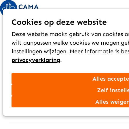
Liza van Buuren*
Cookies op deze website
Azië
Deze website maakt gebruik van cookies om
2022
wilt aanpassen welke cookies we mogen geb
instellingen wijzigen. Meer informatie is b
privacyverklaring
.
Alles accept
Zelf instell
Alles weige