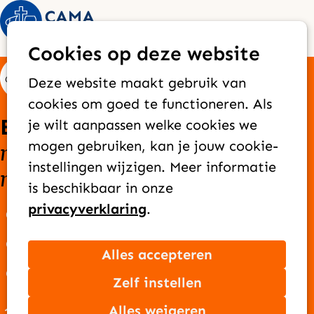
Op
Zoek
Cookies op deze website
me
Deze website maakt gebruik van
cookies om goed te functioneren. Als
Elke dag bereiken we
je wilt aanpassen welke cookies we
nieuwe mensen
goede
mogen gebruiken, kan je jouw cookie-
met het
instellingen wijzigen. Meer informatie
nieuws
van Jezus
is beschikbaar in onze
privacyverklaring
.
Over CAMA Zending
Onze missie
Alles accepteren
Ons team
Zelf instellen
Jaarverslag
Alles weigeren