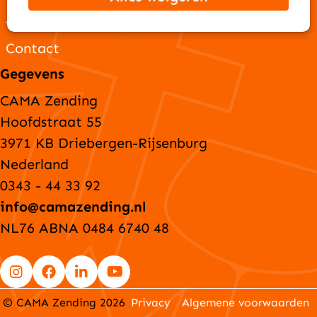
ANBI-gegevens
Contact
Gegevens
CAMA Zending
Hoofdstraat 55
3971 KB Driebergen-Rijsenburg
Nederland
0343 - 44 33 92
info@camazending.nl
NL76 ABNA 0484 6740 48
Go
Go
Go
Go
© CAMA Zending 2026
Privacy
Algemene voorwaarden