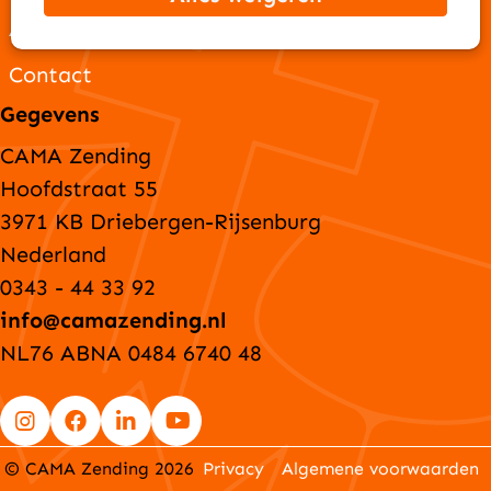
ANBI-gegevens
Contact
Gegevens
CAMA Zending
Hoofdstraat 55
3971 KB Driebergen-Rijsenburg
Nederland
0343 - 44 33 92
info@camazending.nl
NL76 ABNA 0484 6740 48
Go
Go
Go
Go
© CAMA Zending 2026
Privacy
Algemene voorwaarden