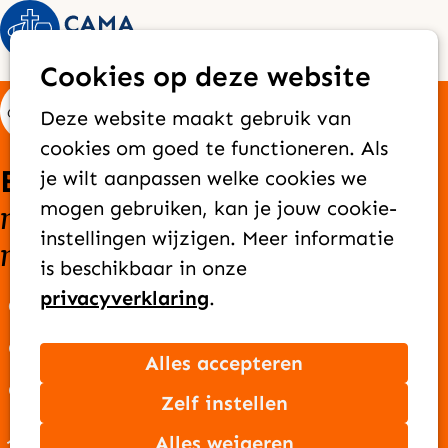
Op
Zoek
Cookies op deze website
me
Deze website maakt gebruik van
cookies om goed te functioneren. Als
Elke dag bereiken we
je wilt aanpassen welke cookies we
nieuwe mensen
goede
mogen gebruiken, kan je jouw cookie-
met het
instellingen wijzigen. Meer informatie
nieuws
van Jezus
is beschikbaar in onze
privacyverklaring
.
Over CAMA Zending
Onze missie
Alles accepteren
Ons team
Zelf instellen
Jaarverslag
Alles weigeren