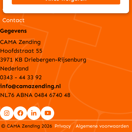
ANBI-gegevens
Contact
Gegevens
CAMA Zending
Hoofdstraat 55
3971 KB Driebergen-Rijsenburg
Nederland
0343 - 44 33 92
info@camazending.nl
NL76 ABNA 0484 6740 48
Go
Go
Go
Go
© CAMA Zending 2026
Privacy
Algemene voorwaarden