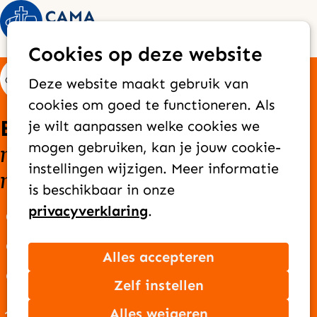
Op
Zoek
Cookies op deze website
me
Deze website maakt gebruik van
cookies om goed te functioneren. Als
Elke dag bereiken we
je wilt aanpassen welke cookies we
nieuwe mensen
goede
mogen gebruiken, kan je jouw cookie-
met het
instellingen wijzigen. Meer informatie
nieuws
van Jezus
is beschikbaar in onze
privacyverklaring
.
Over CAMA Zending
Onze missie
Alles accepteren
Ons team
Zelf instellen
Jaarverslag
Alles weigeren