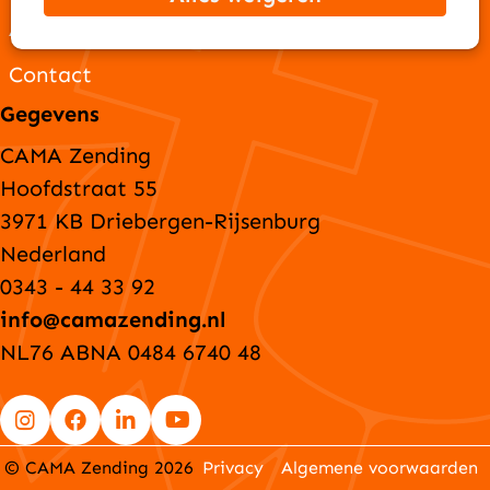
ANBI-gegevens
Contact
Gegevens
CAMA Zending
Hoofdstraat 55
3971 KB Driebergen-Rijsenburg
Nederland
0343 - 44 33 92
info@camazending.nl
NL76 ABNA 0484 6740 48
Go
Go
Go
Go
© CAMA Zending 2026
Privacy
Algemene voorwaarden