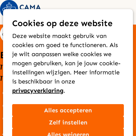
Op
Zoek
Cookies op deze website
me
Deze website maakt gebruik van
cookies om goed te functioneren. Als
Elke dag bereiken we
je wilt aanpassen welke cookies we
nieuwe mensen
goede
mogen gebruiken, kan je jouw cookie-
met het
instellingen wijzigen. Meer informatie
nieuws
van Jezus
is beschikbaar in onze
privacyverklaring
.
Over CAMA Zending
Onze missie
Alles accepteren
Ons team
Zelf instellen
Jaarverslag
Alles weigeren