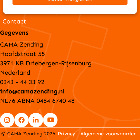
ANBI-gegevens
Contact
Gegevens
CAMA Zending
Hoofdstraat 55
3971 KB Driebergen-Rijsenburg
Nederland
0343 - 44 33 92
info@camazending.nl
NL76 ABNA 0484 6740 48
Go
Go
Go
Go
© CAMA Zending 2026
Privacy
Algemene voorwaarden