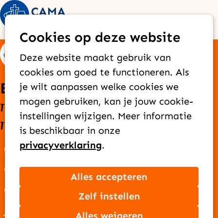
Op
Zoek
Cookies op deze website
me
Deze website maakt gebruik van
cookies om goed te functioneren. Als
Elke dag bereiken we
je wilt aanpassen welke cookies we
nieuwe mensen
goede
mogen gebruiken, kan je jouw cookie-
met het
instellingen wijzigen. Meer informatie
nieuws
van Jezus
is beschikbaar in onze
privacyverklaring
.
Over CAMA Zending
Onze missie
Alles accepteren
Ons team
Zelf instellen
Jaarverslag
Alles weigeren