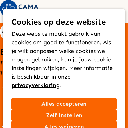
Op
Zoek
Cookies op deze website
me
Deze website maakt gebruik van
cookies om goed te functioneren. Als
Elke dag bereiken we
je wilt aanpassen welke cookies we
nieuwe mensen
goede
mogen gebruiken, kan je jouw cookie-
met het
instellingen wijzigen. Meer informatie
nieuws
van Jezus
is beschikbaar in onze
privacyverklaring
.
Over CAMA Zending
Onze missie
Alles accepteren
Ons team
Zelf instellen
Jaarverslag
Alles weigeren