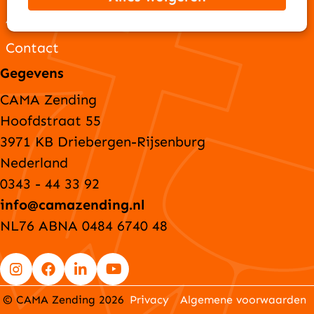
ANBI-gegevens
Contact
Gegevens
CAMA Zending
Hoofdstraat 55
3971 KB Driebergen-Rijsenburg
Nederland
0343 - 44 33 92
info@camazending.nl
NL76 ABNA 0484 6740 48
Go
Go
Go
Go
© CAMA Zending 2026
Privacy
Algemene voorwaarden