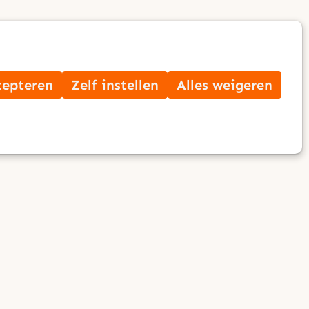
Op
Zoek
me
cepteren
Zelf instellen
Alles weigeren