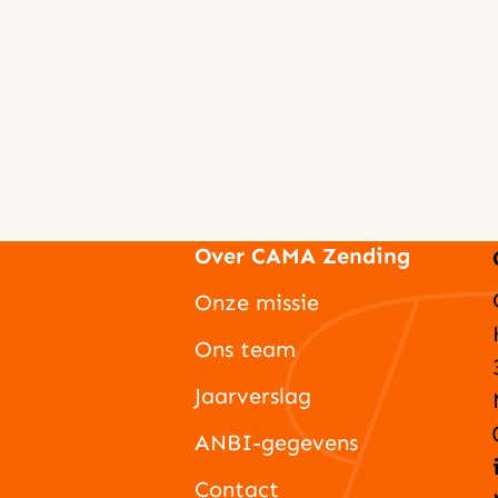
Over CAMA Zending
Onze missie
Ons team
Jaarverslag
ANBI-gegevens
Contact