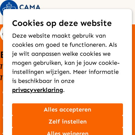
Op
Zoek
Cookies op deze website
me
Deze website maakt gebruik van
cookies om goed te functioneren. Als
Elke dag bereiken we
je wilt aanpassen welke cookies we
nieuwe mensen
goede
mogen gebruiken, kan je jouw cookie-
met het
instellingen wijzigen. Meer informatie
nieuws
van Jezus
is beschikbaar in onze
privacyverklaring
.
Over CAMA Zending
Onze missie
Alles accepteren
Ons team
Zelf instellen
Jaarverslag
Alles weigeren