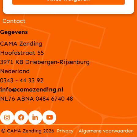
ANBI-gegevens
Contact
Gegevens
CAMA Zending
Hoofdstraat 55
3971 KB Driebergen-Rijsenburg
Nederland
0343 - 44 33 92
info@camazending.nl
NL76 ABNA 0484 6740 48
Go
Go
Go
Go
© CAMA Zending 2026
Privacy
Algemene voorwaarden