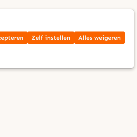
Op
Zoek
me
cepteren
Zelf instellen
Alles weigeren