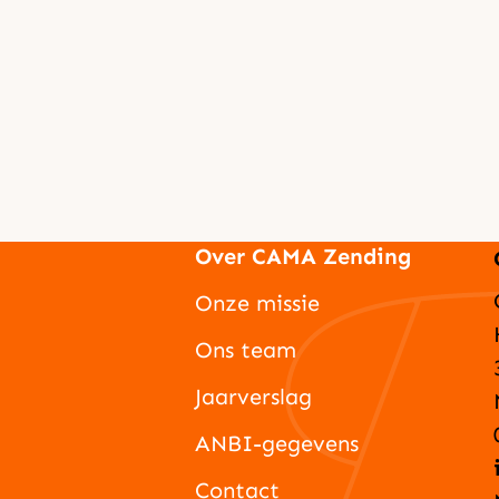
Over CAMA Zending
Onze missie
Ons team
Jaarverslag
ANBI-gegevens
Contact