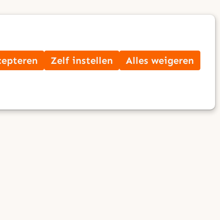
Op
Zoek
me
cepteren
Zelf instellen
Alles weigeren