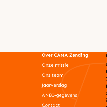
Over CAMA Zending
Onze missie
Ons team
Jaarverslag
ANBI-gegevens
Contact