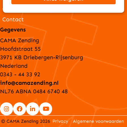
ANBI-gegevens
Contact
Gegevens
CAMA Zending
Hoofdstraat 55
3971 KB Driebergen-Rijsenburg
Nederland
0343 - 44 33 92
info@camazending.nl
NL76 ABNA 0484 6740 48
Go
Go
Go
Go
© CAMA Zending 2026
Privacy
Algemene voorwaarden