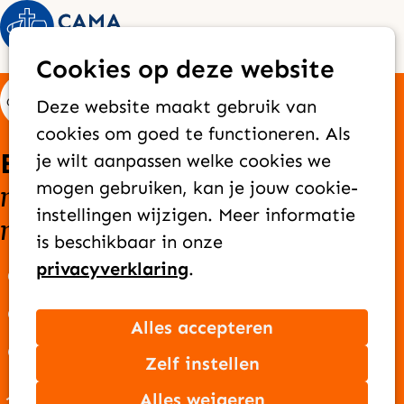
Op
Zoek
Cookies op deze website
me
Deze website maakt gebruik van
cookies om goed te functioneren. Als
Elke dag bereiken we
je wilt aanpassen welke cookies we
nieuwe mensen
goede
mogen gebruiken, kan je jouw cookie-
met het
instellingen wijzigen. Meer informatie
nieuws
van Jezus
is beschikbaar in onze
privacyverklaring
.
Over CAMA Zending
Onze missie
Alles accepteren
Ons team
Zelf instellen
Jaarverslag
Alles weigeren