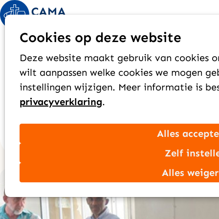
Studiebeurs gezondheidswerkers Seneg
Cookies op deze website
Senegal
Deze website maakt gebruik van cookies om
2023
wilt aanpassen welke cookies we mogen geb
instellingen wijzigen. Meer informatie is b
privacyverklaring
.
Ondersteun ons
Doneren
Alles accept
Zelf instell
Alles weige