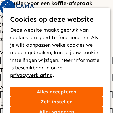
Formulier voor een koffie-afspraak
Op
Zoek
Vul het formulier in en we nemen contact met
Cookies op deze website
me
je op om samen een moment te plannen. We
Deze website maakt gebruik van
horen graag meer over jouw verlangen voor
cookies om goed te functioneren. Als
zending.
je wilt aanpassen welke cookies we
mogen gebruiken, kan je jouw cookie-
Voornaam
*
instellingen wijzigen. Meer informatie
is beschikbaar in onze
Tussenvoegsel
privacyverklaring
.
Achternaam
*
Alles accepteren
Zelf instellen
E-mailadres
*
Alles weigeren