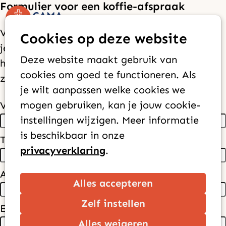
Formulier voor een koffie-afspraak
Op
Zoek
Vul het formulier in en we nemen contact met
Cookies op deze website
me
je op om samen een moment te plannen. We
Deze website maakt gebruik van
horen graag meer over jouw verlangen voor
cookies om goed te functioneren. Als
zending.
je wilt aanpassen welke cookies we
mogen gebruiken, kan je jouw cookie-
Voornaam
*
instellingen wijzigen. Meer informatie
is beschikbaar in onze
Tussenvoegsel
privacyverklaring
.
Achternaam
*
Alles accepteren
Zelf instellen
E-mailadres
*
Alles weigeren