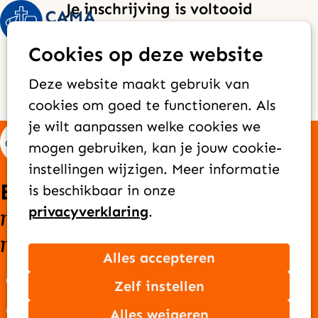
Je inschrijving is voltooid
Op
Zoek
We hebben je aanvraag voor een oriënterend
Cookies op deze website
me
koffie-gesprek ontvangen en we zullen zo snel
Deze website maakt gebruik van
mogelijk contact met je opnemen om een
cookies om goed te functioneren. Als
afspraak in te plannen.
je wilt aanpassen welke cookies we
mogen gebruiken, kan je jouw cookie-
instellingen wijzigen. Meer informatie
Elke dag bereiken we
is beschikbaar in onze
nieuwe mensen
goede
privacyverklaring
.
met het
nieuws
van Jezus
Alles accepteren
Over CAMA Zending
Zelf instellen
Onze missie
Alles weigeren