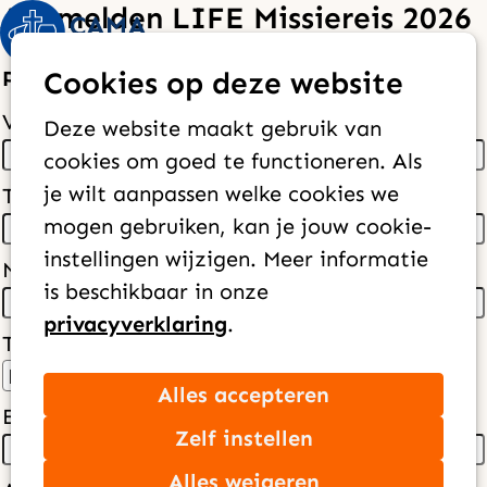
Aanmelden LIFE Missiereis 2026
Op
Zoek
Persoonlijke informatie
Cookies op deze website
me
Voornaam
*
Deze website maakt gebruik van
cookies om goed te functioneren. Als
je wilt aanpassen welke cookies we
Tussenvoegsel
mogen gebruiken, kan je jouw cookie-
instellingen wijzigen. Meer informatie
Naam
*
is beschikbaar in onze
privacyverklaring
.
Telefoon 1
*
Alles accepteren
E-mailadres
*
Zelf instellen
Alles weigeren