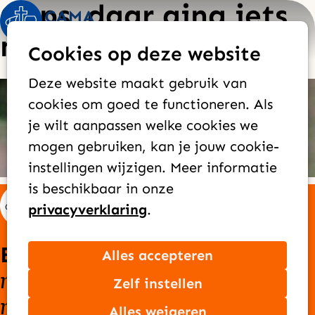
Oeps, daar ging iets
Op
Zoek
mis!
Cookies op deze website
me
Deze website maakt gebruik van
Zo te zien is er iets misgegaan met uw
cookies om goed te functioneren. Als
bijdrage.
je wilt aanpassen welke cookies we
Probeer het gerust opnieuw! Anders kunt u
mogen gebruiken, kan je jouw cookie-
altijd contact met ons opnemen via
de
instellingen wijzigen. Meer informatie
contactpagina
.
is beschikbaar in onze
privacyverklaring
.
Elke dag bereiken we
Alles accepteren
nieuwe mensen
goede
met het
Zelf instellen
nieuws
van Jezus
Alles weigeren