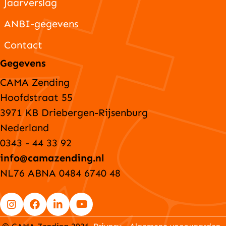
Jaarverslag
ANBI-gegevens
Contact
Gegevens
CAMA Zending
Hoofdstraat 55
3971 KB Driebergen-Rijsenburg
Nederland
0343 - 44 33 92
info@camazending.nl
NL76 ABNA 0484 6740 48
Go
Go
Go
Go