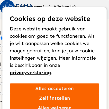
Huidig:
Wat wil je geven?
Wie ben je?
Op
Zoek
Contactgegevens
Hoe wil je geven?
Cookies op deze website
me
Deze website maakt gebruik van
Hoe vaak wil je geven?
*
cookies om goed te functioneren. Als
Maandelijks
je wilt aanpassen welke cookies we
Jaarlijks
mogen gebruiken, kan je jouw cookie-
Eenmalig
instellingen wijzigen. Meer informatie
Hoeveel wil je per maand doneren?
*
is beschikbaar in onze
€ 100,00
privacyverklaring
.
€ 50,00
€ 25,00
Anders, nl: €
Alles accepteren
Zelf instellen
* Alleen velden met een sterretje (*) zijn
Alles weigeren