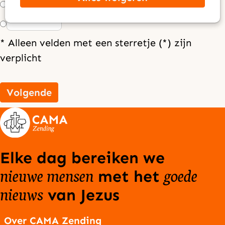
€ 25,00
Anders, nl: €
* Alleen velden met een sterretje (*) zijn
verplicht
Volgende
Elke dag bereiken we
nieuwe mensen
goede
met het
nieuws
van Jezus
Over CAMA Zending