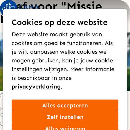
Geef voor "Missie
Op
Zoek
Makassar"
Cookies op deze website
me
Deze website maakt gebruik van
Huidig:
Wat wil je geven?
Wie ben je?
cookies om goed te functioneren. Als
Contactgegevens
Hoe wil je geven?
je wilt aanpassen welke cookies we
mogen gebruiken, kan je jouw cookie-
instellingen wijzigen. Meer informatie
Hoe vaak wil je geven?
*
is beschikbaar in onze
Maandelijks
privacyverklaring
.
Jaarlijks
Eenmalig
Alles accepteren
Hoeveel wil je per maand doneren?
*
Zelf instellen
€ 100,00
€ 50,00
Alles weigeren