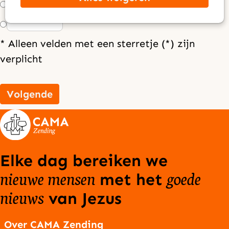
€ 25,00
Anders, nl: €
* Alleen velden met een sterretje (*) zijn
verplicht
Volgende
Elke dag bereiken we
nieuwe mensen
goede
met het
nieuws
van Jezus
Over CAMA Zending