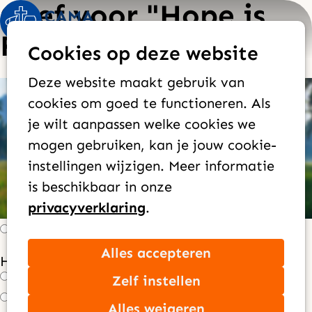
Geef voor "Hope is
Op
Zoek
Freedom"
Cookies op deze website
me
Deze website maakt gebruik van
Huidig:
Wat wil je geven?
Wie ben je?
cookies om goed te functioneren. Als
Contactgegevens
Hoe wil je geven?
je wilt aanpassen welke cookies we
mogen gebruiken, kan je jouw cookie-
instellingen wijzigen. Meer informatie
Hoe vaak wil je geven?
*
is beschikbaar in onze
Maandelijks
privacyverklaring
.
Jaarlijks
Eenmalig
Alles accepteren
Hoeveel wil je per maand doneren?
*
Zelf instellen
€ 100,00
€ 50,00
Alles weigeren