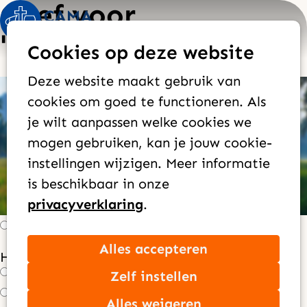
Geef voor
Op
Zoek
"Sterrenlicht"
Cookies op deze website
me
Deze website maakt gebruik van
Huidig:
Wat wil je geven?
Wie ben je?
cookies om goed te functioneren. Als
Contactgegevens
Hoe wil je geven?
je wilt aanpassen welke cookies we
mogen gebruiken, kan je jouw cookie-
instellingen wijzigen. Meer informatie
Hoe vaak wil je geven?
*
is beschikbaar in onze
Maandelijks
privacyverklaring
.
Jaarlijks
Eenmalig
Alles accepteren
Hoeveel wil je per maand doneren?
*
Zelf instellen
€ 100,00
€ 50,00
Alles weigeren