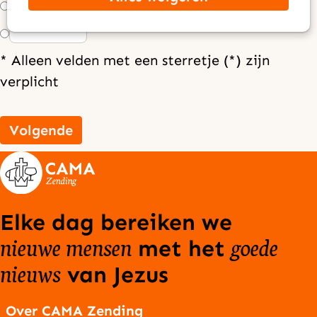
€ 25,00
Anders, nl: €
* Alleen velden met een sterretje (*) zijn
verplicht
Volgende
Elke dag bereiken we
nieuwe mensen
goede
met het
nieuws
van Jezus
Over CAMA Zending