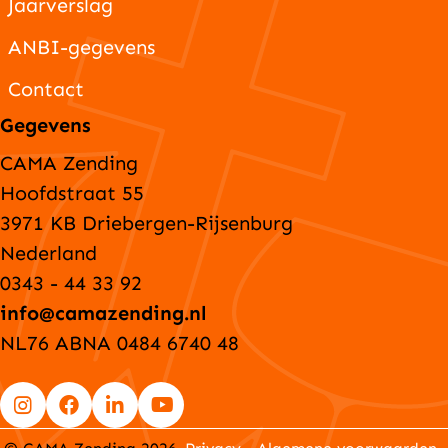
Jaarverslag
ANBI-gegevens
Contact
Gegevens
CAMA Zending
Hoofdstraat 55
3971 KB Driebergen-Rijsenburg
Nederland
0343 - 44 33 92
info@camazending.nl
NL76 ABNA 0484 6740 48
Go
Go
Go
Go