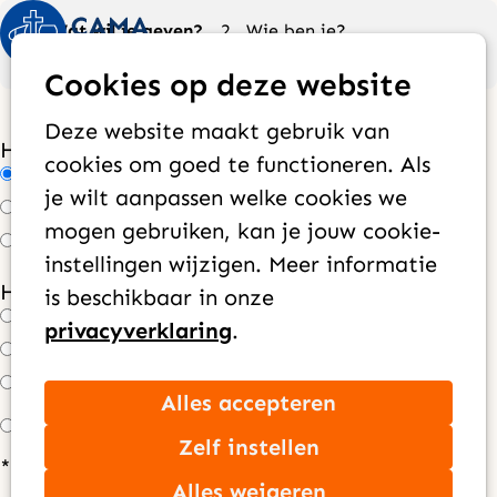
Huidig:
Wat wil je geven?
Wie ben je?
Op
Zoek
Contactgegevens
Hoe wil je geven?
Cookies op deze website
me
Deze website maakt gebruik van
Hoe vaak wil je geven?
*
cookies om goed te functioneren. Als
Maandelijks
je wilt aanpassen welke cookies we
Jaarlijks
mogen gebruiken, kan je jouw cookie-
Eenmalig
instellingen wijzigen. Meer informatie
Hoeveel wil je per maand doneren?
*
is beschikbaar in onze
€ 100,00
privacyverklaring
.
€ 50,00
€ 25,00
Anders, nl: €
Alles accepteren
Zelf instellen
* Alleen velden met een sterretje (*) zijn
Alles weigeren