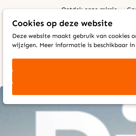
Ontdek onze missie
Ga
Nieuws
De nieuwe Pionier is
Cookies op deze website
Deze website maakt gebruik van cookies om
uit!
wijzigen. Meer informatie is beschikbaar i
CAMA Zending
2 juli 2026