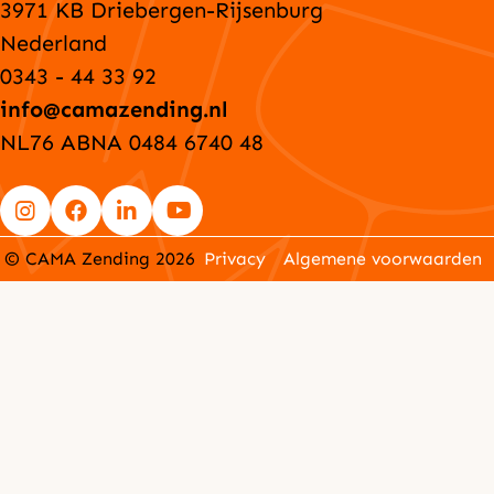
3971 KB Driebergen-Rijsenburg
Nederland
0343 - 44 33 92
info@camazending.nl
NL76 ABNA 0484 6740 48
Go
Go
Go
Go
© CAMA Zending 2026
Privacy
Algemene voorwaarden
to
to
to
to
Instagram
Facebook
LinkedIn
YouTube