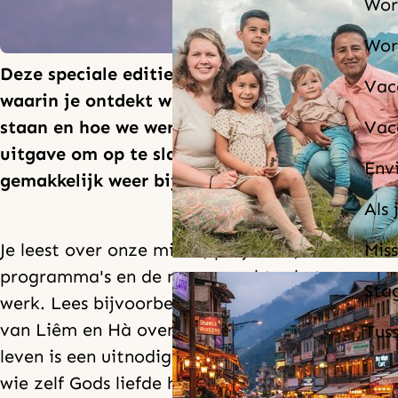
Wor
Wor
Deze speciale editie is een overzichtsnummer
Vac
waarin je ontdekt wie we zijn, waar we voor
staan en hoe we wereldwijd werken. Een
Vac
uitgave om op te slaan en er later
Env
gemakkelijk weer bij te pakken.
Als 
Je leest over onze missie, projecten,
Miss
programma's en de mensen achter het
Sta
werk. Lees bijvoorbeeld het bijzondere verhaal
van Liêm en Hà over twintig jaar zaaien. Hun
Tus
leven is een uitnodiging aan iedere christen:
wie zelf Gods liefde heeft ervaren, kan niet