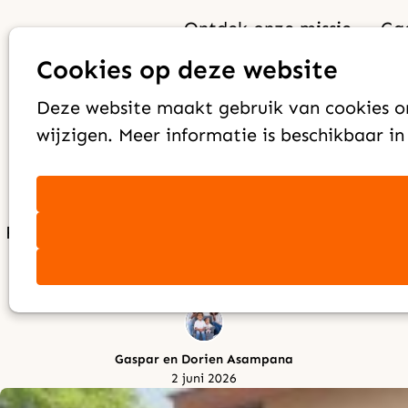
Ontdek onze missie
Ga
Verhaal
Gezamenlijke
Cookies op deze website
Deze website maakt gebruik van cookies om
groentetuin als
wijzigen. Meer informatie is beschikbaar i
impactvol initiatief
Relaties bouwen via een huiskerk en duurzame
landbouw
Gaspar en Dorien Asampana
2 juni 2026