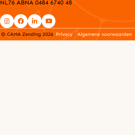
NL76 ABNA 0484 6740 48
Go
Go
Go
Go
© CAMA Zending 2026
Privacy
Algemene voorwaarden
to
to
to
to
Instagram
Facebook
LinkedIn
YouTube