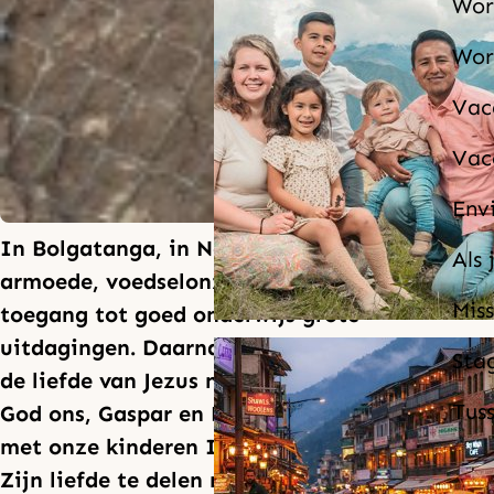
Wor
Wor
Vac
Vac
Env
In Bolgatanga, in Noord-Ghana, zijn
Als 
armoede, voedselonzekerheid en beperkte
Miss
toegang tot goed onderwijs grote
uitdagingen. Daarnaast kennen veel mensen
Sta
de liefde van Jezus nog niet. Wij geloven dat
Tus
God ons, Gaspar en Dorien Asampana, samen
met onze kinderen Isaiah en Yael, roept om
Zijn liefde te delen met deze mensen. Dat