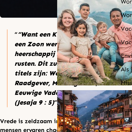
Wor
Wor
Vac
“Want een Kind is ons geboren,
Vac
een Zoon werd ons gegeven en de
heerschappij zal op Zijn schouders
Env
rusten. Dit zullen zijn koninklijke
Als 
titels zijn: Wonderbare
Raadgever, Machtige God,
Miss
Eeuwige Vader, Vredevorst.”
Sta
(Jesaja 9 : 5)
Tus
Vrede is zeldzaam in onze wereld. Veel
mensen ervaren chaos, pijn en angst. De