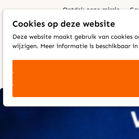
Ontdek onze missie
Ga
Inspiratie
Breng vrede deze
Cookies op deze website
Deze website maakt gebruik van cookies om
kerst!
wijzigen. Meer informatie is beschikbaar i
CAMA Zending
9 december 2025