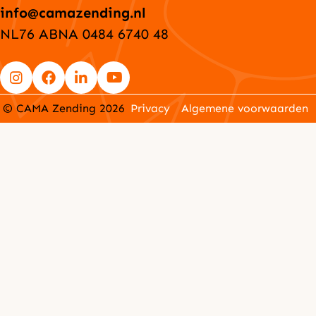
info@camazending.nl
NL76 ABNA 0484 6740 48
Go
Go
Go
Go
© CAMA Zending 2026
Privacy
Algemene voorwaarden
to
to
to
to
Instagram
Facebook
LinkedIn
YouTube