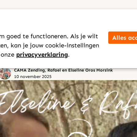
Verhaal
ink ging naar
 goed te functioneren. Als je wilt
Alles ac
ES)
n, kan je jouw cookie-instellingen
n onze
privacyverklaring
.
CAMA Zending, Rafael en Elseline Oros Morsink
10 november 2025