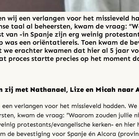
en wij een verlangen voor het missieveld 
e taal al beheersten, kwam de vraag: “Wa
van -in Spanje zijn erg weinig protestant
 was een oriëntatiereis. Toen kwam de bev
dat we erachter kwamen dat hier al 5 jaar 
 proces startte precies op het moment da
 zij met Nathanael, Lize en Micah naar A
ij een verlangen voor het missieveld hadden. 
rsten, kwam de vraag: “Waarom zouden jullie n
weinig protestants/evangelische kerken- en hie
m de bevestiging voor Spanje én Alcora (provinc