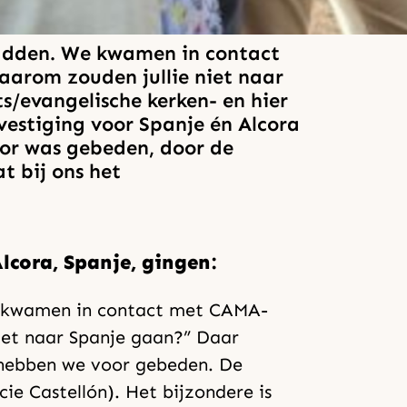
hadden. We kwamen in contact
arom zouden jullie niet naar
s/evangelische kerken- en hier
estiging voor Spanje én Alcora
voor was gebeden, door de
t bij ons het
lcora, Spanje, gingen:
We kwamen in contact met CAMA-
iet naar Spanje gaan?” Daar
r hebben we voor gebeden. De
ie Castellón). Het bijzondere is