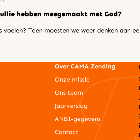
at jullie hebben meegemaakt met God?
s voelen? Toen moesten we weer denken aan een
Over CAMA Zending
Onze missie
Ons team
Jaarverslag
ANBI-gegevens
Contact