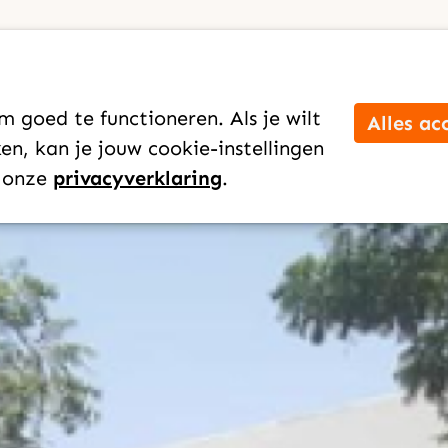
Verhaal
 redt
 goed te functioneren. Als je wilt
Alles ac
n, kan je jouw cookie-instellingen
Leida Borghuis
n onze
privacyverklaring
.
21 oktober 2025