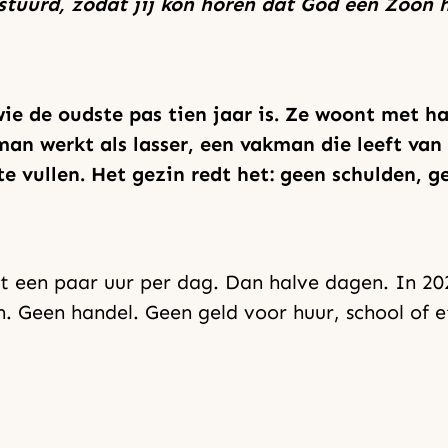
estuurd, zodat jij kon horen dat God een Zoon 
wie de oudste pas tien jaar is. Ze woont met h
 man werkt als lasser, een vakman die leeft va
 vullen. Het gezin redt het: geen schulden, ge
st een paar uur per dag. Dan halve dagen. In 2
n. Geen handel. Geen geld voor huur, school of 