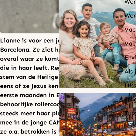
Wor
Wor
Vac
Lianne is voor een jaar uitgezonden naar
Vac
Barcelona. Ze ziet het als een uitdaging om
Env
overal waar ze komt te getuigen van de hoop
die in haar leeft. Regelmatig merkt ze de
Als 
stem van de Heilige Geest op: ‘Vraag maar
Miss
eens of ze Jezus kennen’. Rollercoaster De
eerste maanden in Barcelona waren een
Sta
behoorlijke rollercoaster, maar Lianne begint
steeds meer haar plek te vinden. Zo werkt ze
Tus
mee in de jonge CAMA-kerk Les Cortes waar
ze o.a. betrokken is bij een groep voor