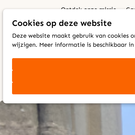
Ontdek onze missie
Ga
Inspiratie
Uitdagingen van een
Cookies op deze website
Deze website maakt gebruik van cookies om
twintiger die Jezus
wijzigen. Meer informatie is beschikbaar i
volgt
Leida Borghuis
11 februari 2025