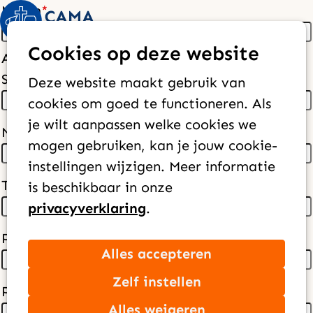
Naam
*
Op
Zoek
Cookies op deze website
me
Adres
*
Straat
Deze website maakt gebruik van
cookies om goed te functioneren. Als
je wilt aanpassen welke cookies we
Nummer
mogen gebruiken, kan je jouw cookie-
instellingen wijzigen. Meer informatie
Toevoeging
is beschikbaar in onze
privacyverklaring
.
Postcode
Alles accepteren
Zelf instellen
Plaats
Alles weigeren